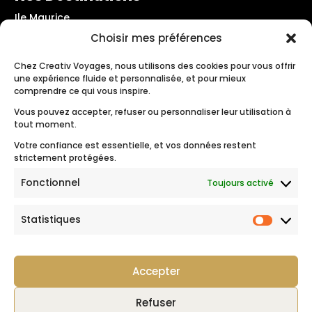
Ile Maurice
Les Seychelles
Choisir mes préférences
Maldives
Crète – Grèce
Chez Creativ Voyages, nous utilisons des cookies pour vous offrir
une expérience fluide et personnalisée, et pour mieux
Santorin – Grèce
comprendre ce qui vous inspire.
Rhodes – Grèce
Vous pouvez accepter, refuser ou personnaliser leur utilisation à
Les Pouilles – Italie
tout moment.
Polynésie Française
Votre confiance est essentielle, et vos données restent
strictement protégées.
Suivez-nous
Fonctionnel
Toujours activé
Statistiques
Statist
Mentions légales
|
Politique de données
|
CGV
Accepter
Refuser