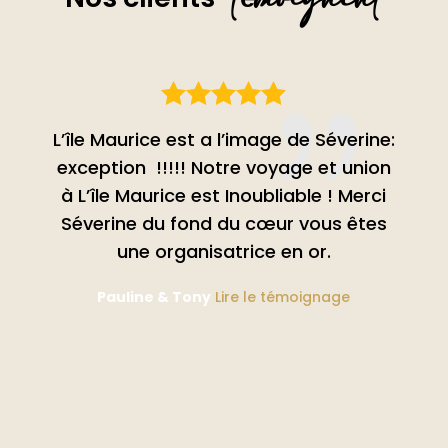
ait à
L’île Maurice est a l’image de Séverine:
No
faire
exception !!!!! Notre voyage et union
m
ice de
à L’île Maurice est Inoubliable ! Merci
, dans
Séverine du fond du cœur vous êtes
da
ssons
une organisatrice en or.
le 
otre
d
Pauline & Tony
Lire le témoignage
re !
q
Les
uffle,
s, le
est à
beau