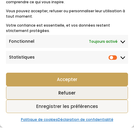
comprendre ce qui vous inspire.
Maldives
Crète – Grèce
Vous pouvez accepter, refuser ou personnaliser leur utilisation à
Santorin – Grèce
tout moment.
Rhodes – Grèce
Votre confiance est essentielle, et vos données restent
Les Pouilles – Italie
strictement protégées.
Polynésie Française
Fonctionnel
Toujours activé
Suivez-nous
Statistiques
Statist
Accepter
Mentions légales
|
Politique de données
|
CGV
Refuser
Enregistrer les préférences
Politique de cookies
Déclaration de confidentialité