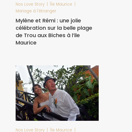
|
|
Nos Love Story
Île Maurice
Mariage à l'étranger
Mylène et Rémi : une jolie
célébration sur la belle plage
de Trou aux Biches à l’ile
Maurice
|
|
Nos Love Story
Île Maurice