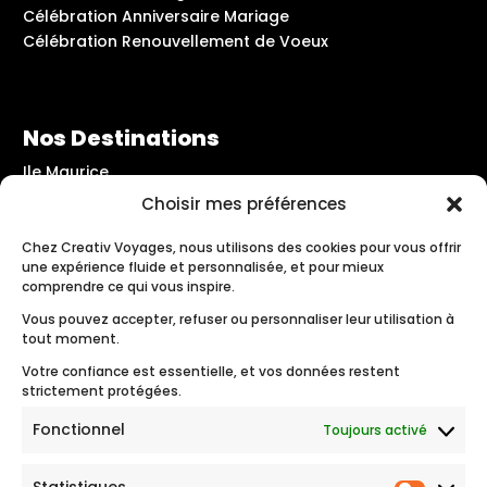
Célébration Anniversaire Mariage
Célébration Renouvellement de Voeux
Nos Destinations
Ile Maurice
Les Seychelles
Choisir mes préférences
Maldives
Crète – Grèce
Chez Creativ Voyages, nous utilisons des cookies pour vous offrir
une expérience fluide et personnalisée, et pour mieux
Santorin – Grèce
comprendre ce qui vous inspire.
Rhodes – Grèce
Vous pouvez accepter, refuser ou personnaliser leur utilisation à
Les Pouilles – Italie
tout moment.
Polynésie Française
Votre confiance est essentielle, et vos données restent
strictement protégées.
Suivez-nous
Fonctionnel
Toujours activé