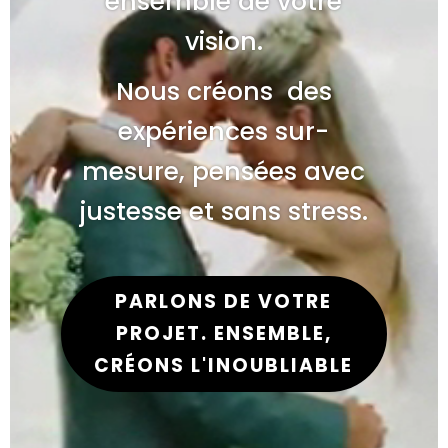
ensemble de votre
vision.
Nous créons des
expériences sur-
mesure, pensées avec
justesse et sans stress.
PARLONS DE VOTRE
PROJET. ENSEMBLE,
CRÉONS L'INOUBLIABLE