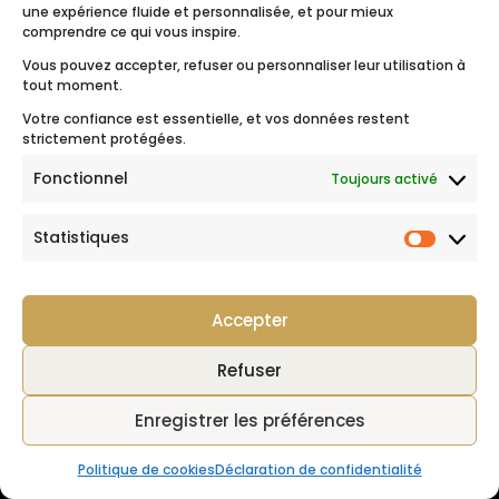
une expérience fluide et personnalisée, et pour mieux
comprendre ce qui vous inspire.
Vous pouvez accepter, refuser ou personnaliser leur utilisation à
tout moment.
Votre confiance est essentielle, et vos données restent
strictement protégées.
Fonctionnel
Toujours activé
Statistiques
CREATIV VOYAGES
Statist
Agence spécialisée dans l’organisation d’évènements
amoureux à l’étranger depuis 2013
Accepter
Prendre Rendez-Vous
Refuser
Appelez-nous :
+33 2 98 19 07 16
Enregistrer les préférences
E-mail :
Politique de cookies
Déclaration de confidentialité
contact@creativ-voyages.com