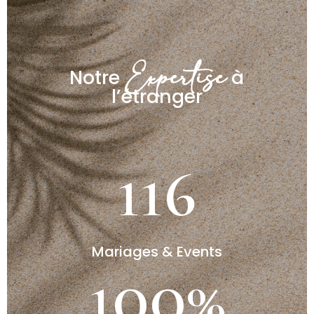
Expertise
Notre
à
l’étranger
116
Mariages & Events
100
%