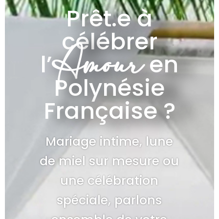
Prêt.e à
célébrer
Amour
l’
en
Polynésie
Française ?
Mariage intime, lune
de miel sur mesure ou
une célébration
spéciale, parlons