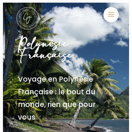
Polynésie
Française
Voyage en Polynésie
Française : le bout du
monde, rien que pour
vous