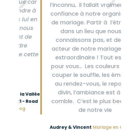
ue car
l’inconnu, il fallait vraiment faire
dre à
confiance à notre organisatrice
lui en
de mariage. Partir à l’étranger,
nous
dans un lieu que nous ne
t de
connaissons pas, et devenir
re
acteur de notre mariage. C’est
 cette
extraordinaire ! Tout est fait
pour vous.. Les couleurs sont à
couper le souffle, les émotions
au rendez-vous, le repas est
divin, l’ambiance est à son
a Vallée
comble. C’est le plus beau jour
 - Road
og
de notre vie
Audrey & Vincent
Mariage en Crète