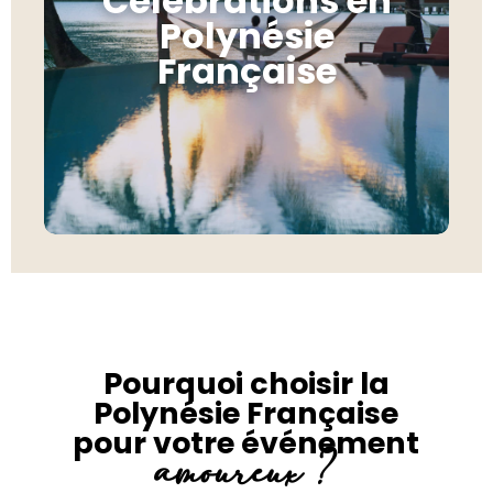
Célébrations en
anniversaire de mariage…
Polynésie
Les grands moments
méritent un décor
Française
exceptionnel.
Pourquoi choisir la
Polynésie Française
pour votre événement
amoureux ?