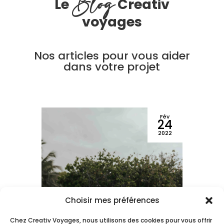
Blog
Le
Creativ
voyages
Nos articles pour vous aider
dans votre projet
ar
Fév
6
24
N
26
2022
l
M
a
C
Choisir mes préférences
Chez Creativ Voyages, nous utilisons des cookies pour vous offrir