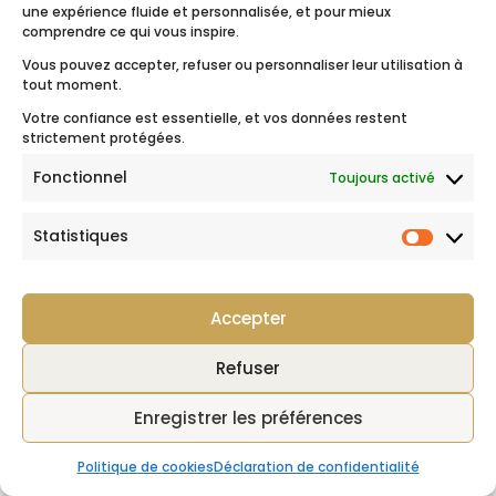
une expérience fluide et personnalisée, et pour mieux
comprendre ce qui vous inspire.
Vous pouvez accepter, refuser ou personnaliser leur utilisation à
et
tout moment.
Votre confiance est essentielle, et vos données restent
strictement protégées.
Fonctionnel
Toujours activé
Statistiques
Nos Love Story
,
Île Maurice
,
Statist
Mariage à l'étranger
Pauline et Tony, leur
Accepter
mariage singulier et
paradisiaque à l’ile
Maurice
Refuser
Enregistrer les préférences
Politique de cookies
Déclaration de confidentialité