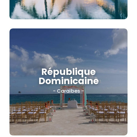
République
Dominicaine
Mer turquoise . Plage caraïbe.
Resort luxe
- Caraïbes -