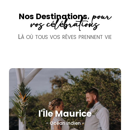
, pour
Nos Destinations
vos célébrations
Là où tous vos rêves prennent vie
l'Île Maurice
Plage . Cérémonie .
Familymoon
- Océan Indien -