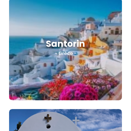
Santorin
Vue époustouflante . Coucher
de soleil
- Grèce -