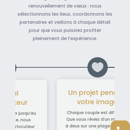
renouvellement de vœux : nous
sélectionnons les lieux, coordonnons les
partenaires et veillons à chaque détail
pour que vous puissiez profiter
pleinement de l’expérience.
sé à
Des destinations
e
'Signature'
férent.
Nous ne proposons pas des
mariage
centaines de destinations.
u d’une
Nous privilégions des lieux