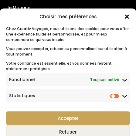
Ile Maurice
Les Seychelles
Choisir mes préférences
Maldives
Crète – Grèce
Chez Creativ Voyages, nous utilisons des cookies pour vous offrir
une expérience fluide et personnalisée, et pour mieux
Santorin – Grèce
comprendre ce qui vous inspire.
Rhodes – Grèce
Vous pouvez accepter, refuser ou personnaliser leur utilisation à
Les Pouilles – Italie
tout moment.
Polynésie Française
Votre confiance est essentielle, et vos données restent
strictement protégées.
Suivez-nous
Fonctionnel
Toujours activé
Statistiques
Statist
Mentions légales
|
Politique de données
|
CGV
Accepter
Refuser